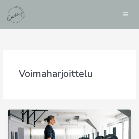
Siirry
sisältöön
Voimaharjoittelu