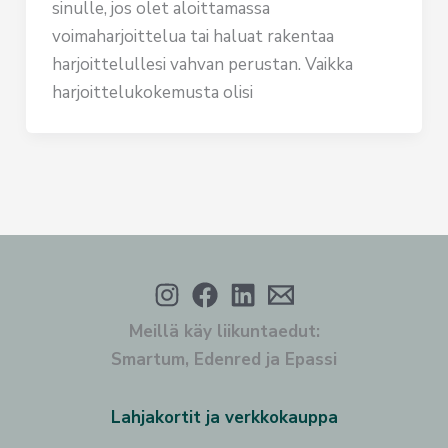
sinulle, jos olet aloittamassa
voimaharjoittelua tai haluat rakentaa
harjoittelullesi vahvan perustan. Vaikka
harjoittelukokemusta olisi
Meillä käy liikuntaedut:
Smartum, Edenred ja Epassi
Lahjakortit ja verkkokauppa