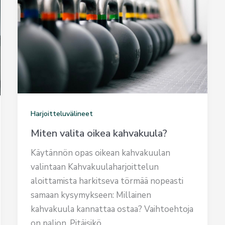
Harjoitteluvälineet
Miten valita oikea kahvakuula?
Käytännön opas oikean kahvakuulan
valintaan Kahvakuulaharjoittelun
aloittamista harkitseva törmää nopeasti
samaan kysymykseen: Millainen
kahvakuula kannattaa ostaa? Vaihtoehtoja
on paljon. Pitäisikö