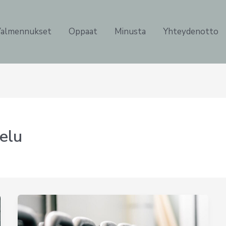
almennukset
Oppaat
Minusta
Yhteydenotto
telu