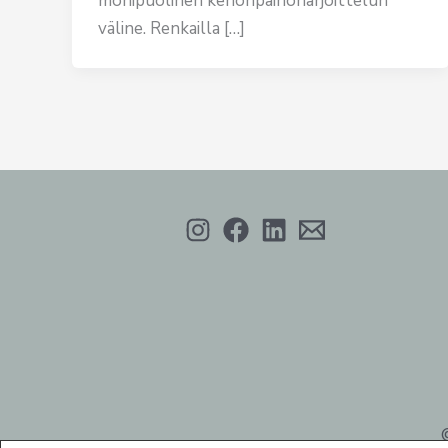
monipuolinen kehonpainoharjoittelun
väline. Renkailla […]