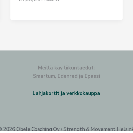
Meillä käy liikuntaedut:
Smartum, Edenred ja Epassi
Lahjakortit ja verkkokauppa
© 2026 Obele Coaching Oy / Strength & Movement Helsink