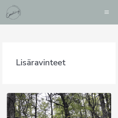
Siirry
sisältöön
Lisäravinteet