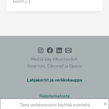
suurin […]
Meillä käy liikuntaedut:
Smartum, Edenred ja Epassi
Lahjakortit ja verkkokauppa
Rekisteriseloste
X
Tämä verkkosivusto käyttää evästeitä