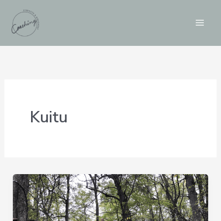
Siirry
sisältöön
Kuitu