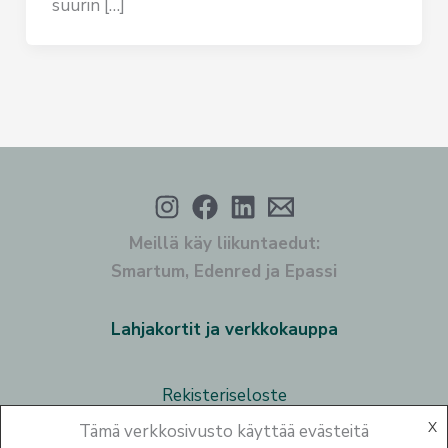
suurin […]
Meillä käy liikuntaedut:
Smartum, Edenred ja Epassi
Lahjakortit ja verkkokauppa
Rekisteriseloste
X
Tämä verkkosivusto käyttää evästeitä