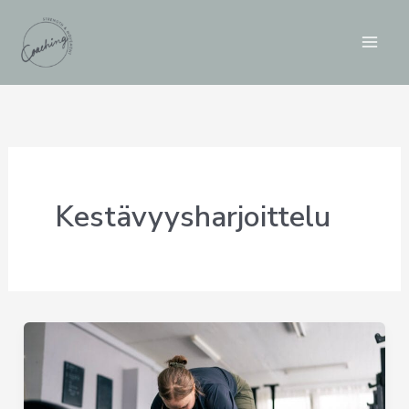
Siirry
sisältöön
Kestävyysharjoittelu