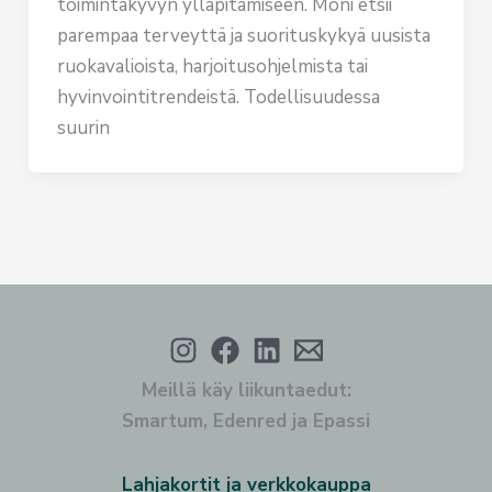
toimintakyvyn ylläpitämiseen. Moni etsii
parempaa terveyttä ja suorituskykyä uusista
ruokavalioista, harjoitusohjelmista tai
hyvinvointitrendeistä. Todellisuudessa
suurin
Meillä käy liikuntaedut:
Smartum, Edenred ja Epassi
Lahjakortit ja verkkokauppa