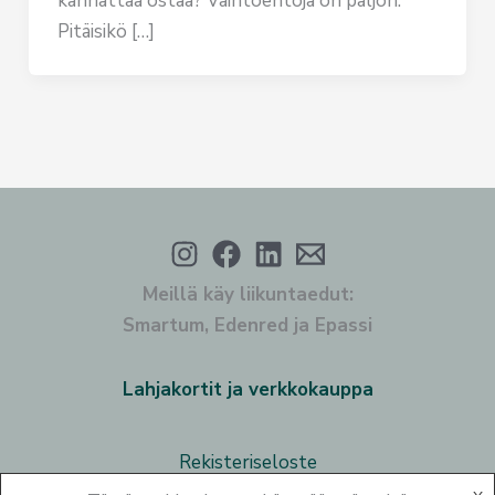
kannattaa ostaa? Vaihtoehtoja on paljon.
Pitäisikö […]
Meillä käy liikuntaedut:
Smartum, Edenred ja Epassi
Lahjakortit ja verkkokauppa
Rekisteriseloste