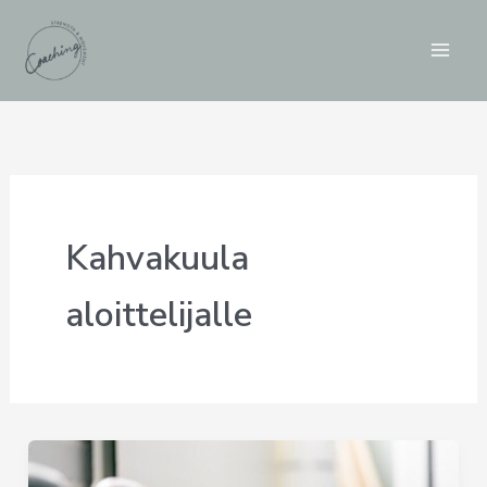
Siirry
sisältöön
Kahvakuula
aloittelijalle