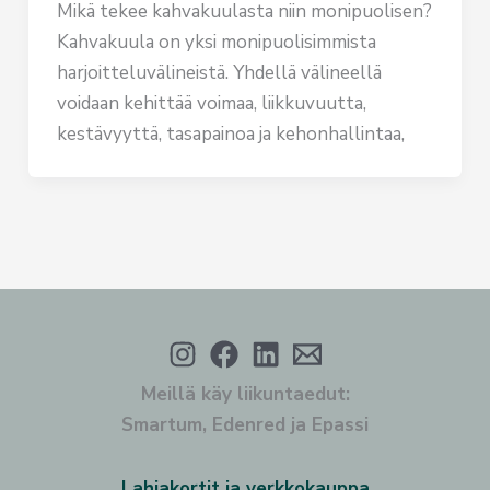
Mikä tekee kahvakuulasta niin monipuolisen?
Kahvakuula on yksi monipuolisimmista
harjoitteluvälineistä. Yhdellä välineellä
voidaan kehittää voimaa, liikkuvuutta,
kestävyyttä, tasapainoa ja kehonhallintaa,
Meillä käy liikuntaedut:
Smartum, Edenred ja Epassi
Lahjakortit ja verkkokauppa