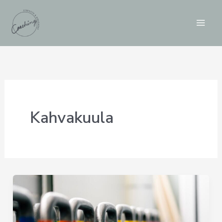
Siirry
sisältöön
Kahvakuula